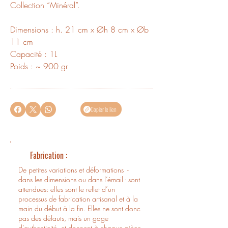
Collection “Minéral”.
Dimensions : h. 21 cm x Øh 8 cm x Øb
11 cm
Capacité : 1L
Poids : ~ 900 gr
Copier le lien
Fabrication :
De petites variations et déformations -
dans les dimensions ou dans l’émail - sont
attendues: elles sont le reflet d’un
processus de fabrication artisanal et à la
main du début à la fin. Elles ne sont donc
pas des défauts, mais un gage
d’authenticité, et donnent à chaque pièce