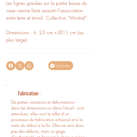
Les lignes gravées sur la partie basse du
vase vienne faire ressortir l'association
entre terre et émail. Collection “Minéral”.
Dimensions : h. 23 cm x Ø11 cm (au
plus large)
Ø ouverture 7 cm
Copier le lien
Fabrication :
De petites variations et déformations -
dans les dimensions ou dans l’émail - sont
attendues: elles sont le reflet d’un
processus de fabrication artisanal et à la
main du début à la fin. Elles ne sont donc
pas des défauts, mais un gage
d’authenticité, et donnent à chaque pièce