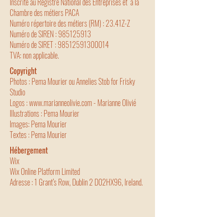
Inscrite au Registre National des Entreprises et à la
Chambre des métiers PACA
Numéro répertoire des métiers (RM) : 23.41Z-Z
Numéro de SIREN : 985125913
Numéro de SIRET :
98512591300014
TVA: non applicable.
Copyright
Photos : Pema Mourier ou Annelies Stob for Frisky
Studio
Logos :
www.marianneolivie.com
- Marianne Olivié
Illustrations : Pema Mourier
Images: Pema Mourier
Textes : Pema Mourier
Hébergement
Wix
Wix Online Platform Limited
Adresse : 1 Grant’s Row, Dublin 2 D02HX96, Ireland.